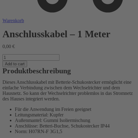
Warenkorb
Anschlusskabel – 1 Meter
0,00
€
Anschlusskabel
-
Add to cart
1
Produktbeschreibung
Meter
quantity
Dieses Anschlusskabel mit Betterie-Schukostecker ermöglicht eine
einfache Verbindung zwischen dem Wechselrichter und dem
Hausnetz. So kann der Wechselrichter problemlos in das Stromnetz
des Hauses integriert werden.
Für die Anwendung im Freien geeignet
Leitungsmaterial: Kupfer
Außenmantel: Gummi Isoliermischung
Anschlüsse: Betteri-Buchse, Schukostecker IP44
Norm: H07RN-F 3G1,5