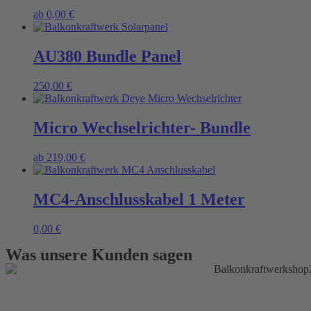
This
ab
0,00
€
product
has
multiple
AU380 Bundle Panel
variants.
The
250,00
€
options
may
be
Micro Wechselrichter- Bundle
chosen
on
the
This
ab
219,00
€
product
product
page
has
multiple
MC4-Anschlusskabel 1 Meter
variants.
The
0,00
€
options
may
Was unsere Kunden sagen
be
chosen
on
the
product