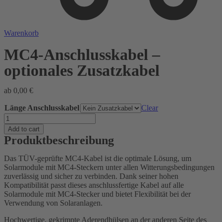
Warenkorb
MC4-Anschlusskabel –
optionales Zusatzkabel
ab
0,00
€
Länge Anschlusskabel
Clear
MC4-
Anschlusskabel
Add to cart
-
Produktbeschreibung
optionales
Zusatzkabel
Das TÜV-geprüfte MC4-Kabel ist die optimale Lösung, um
quantity
Solarmodule mit MC4-Steckern unter allen Witterungsbedingungen
zuverlässig und sicher zu verbinden. Dank seiner hohen
Kompatibilität passt dieses anschlussfertige Kabel auf alle
Solarmodule mit MC4-Stecker und bietet Flexibilität bei der
Verwendung von Solaranlagen.
Hochwertige, gekrimpte Aderendhülsen an der anderen Seite des