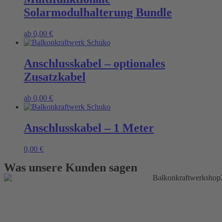
Solarmodulhalterung Bundle
This
ab
0,00
€
product
has
multiple
Anschlusskabel – optionales
variants.
Zusatzkabel
The
options
may
This
ab
0,00
€
be
product
chosen
has
on
multiple
Anschlusskabel – 1 Meter
the
variants.
product
The
0,00
€
page
options
may
Was unsere Kunden sagen
be
chosen
on
the
product
page