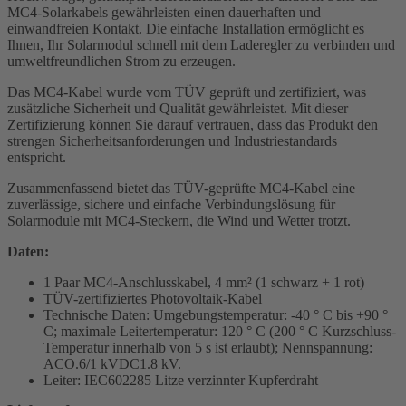
MC4-Solarkabels gewährleisten einen dauerhaften und
einwandfreien Kontakt. Die einfache Installation ermöglicht es
Ihnen, Ihr Solarmodul schnell mit dem Laderegler zu verbinden und
umweltfreundlichen Strom zu erzeugen.
Das MC4-Kabel wurde vom TÜV geprüft und zertifiziert, was
zusätzliche Sicherheit und Qualität gewährleistet. Mit dieser
Zertifizierung können Sie darauf vertrauen, dass das Produkt den
strengen Sicherheitsanforderungen und Industriestandards
entspricht.
Zusammenfassend bietet das TÜV-geprüfte MC4-Kabel eine
zuverlässige, sichere und einfache Verbindungslösung für
Solarmodule mit MC4-Steckern, die Wind und Wetter trotzt.
Daten:
1 Paar MC4-Anschlusskabel, 4 mm² (1 schwarz + 1 rot)
TÜV-zertifiziertes Photovoltaik-Kabel
Technische Daten: Umgebungstemperatur: -40 ° C bis +90 °
C; maximale Leitertemperatur: 120 ° C (200 ° C Kurzschluss-
Temperatur innerhalb von 5 s ist erlaubt); Nennspannung:
ACO.6/1 kVDC1.8 kV.
Leiter: IEC602285 Litze verzinnter Kupferdraht